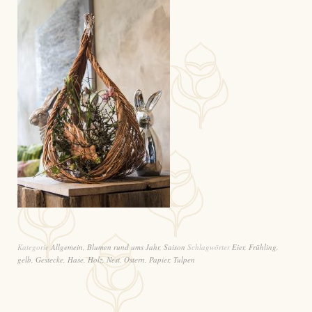
Kategorie
Allgemein
,
Blumen rund ums Jahr
,
Saison
Schlagwörter
Eier
,
Frühling
,
gelb
,
Gestecke
,
Hase
,
Holz
,
Nest
,
Ostern
,
Papier
,
Tulpen