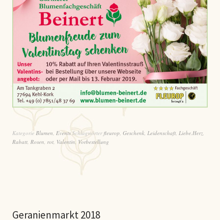
Kategorie
Blumen
,
Events
Schlagwörter
fleurop
,
Geschenk
,
Leidenschaft
,
Liebe.Herz
,
Rabatt
,
Rosen
,
rot
,
Valentin
,
Vorbestellung
Geranienmarkt 2018