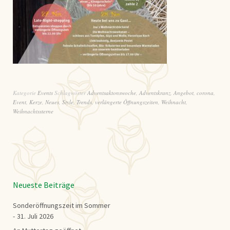
Kategorie
Events
Schlagwörter
Adventsaktonswoche
,
Adventskranz
,
Angebot
,
corona
,
Event
,
Kerze
,
Neues
,
Style
,
Trends
,
verlängerte Öffnungszeiten
,
Weihnacht
,
Weihnachtssterne
Neueste Beiträge
Sonderöffnungszeit im Sommer
31. Juli 2026