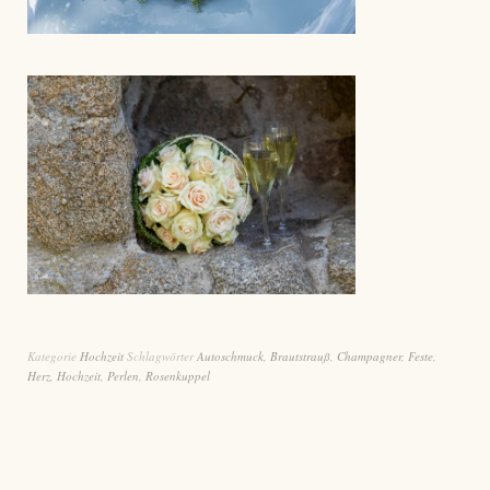
Kategorie
Hochzeit
Schlagwörter
Autoschmuck
,
Brautstrauß
,
Champagner
,
Feste
,
Herz
,
Hochzeit
,
Perlen
,
Rosenkuppel