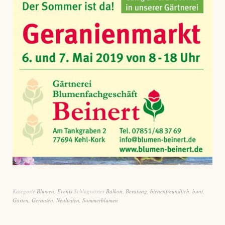
Kategorie
Blumen
,
Events
Schlagwörter
Balkon
,
Beratung
,
bienenfreundlich
,
bunt
,
Garten
,
Geranien
,
Neuheiten
,
Sommerblumen